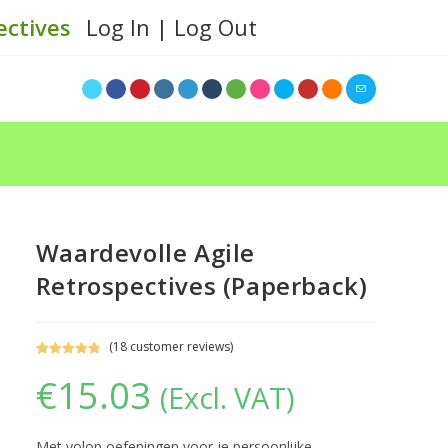
ectives
Log In | Log Out
Waardevolle Agile
Retrospectives (Paperback)
(
18
customer reviews)
Rated
17
4.94
€
15.03
(Excl. VAT)
out of 5
based on
customer
ratings
Met volop oefeningen voor je persoonlijke