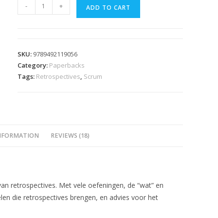
Waardevolle
-
+
ADD TO CART
Agile
Retrospectives
(Paperback)
quantity
SKU:
9789492119056
Category:
Paperbacks
Tags:
Retrospectives
,
Scrum
INFORMATION
REVIEWS (18)
 van retrospectives. Met vele oefeningen, de “wat” en
len die retrospectives brengen, en advies voor het