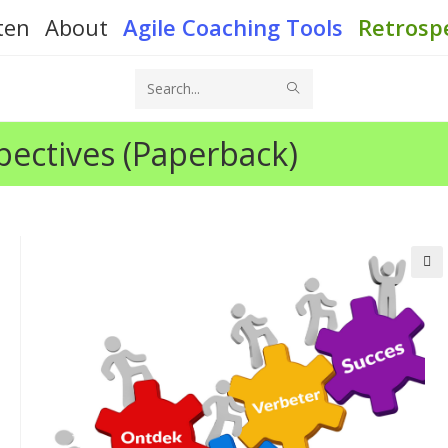
ten
About
Agile Coaching Tools
Retrosp
SUBMIT
Search
SEARCH
this
pectives (Paperback)
website