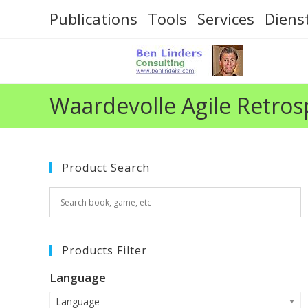
Skip
Publications
Tools
Services
Diens
to
content
Waardevolle Agile Retros
Product Search
Products Filter
Language
Language