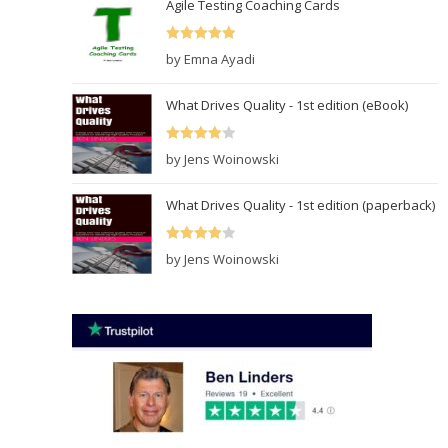
Agile Testing Coaching Cards
Rated
5
out
by Emna Ayadi
of 5
What Drives Quality - 1st edition (eBook)
Rated
4
by Jens Woinowski
out of 5
What Drives Quality - 1st edition (paperback)
Rated
4
by Jens Woinowski
out of 5