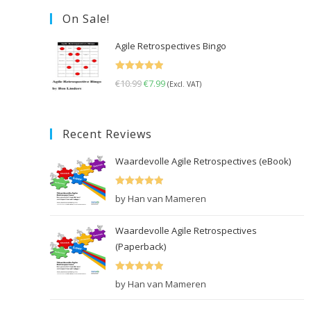
On Sale!
Agile Retrospectives Bingo
Rated
5.00
€
10.99
Original
€
7.99
Current
(Excl. VAT)
out of 5
price
price
was:
is:
Recent Reviews
€10.99.
€7.99.
Waardevolle Agile Retrospectives (eBook)
Rated
5
out
by Han van Mameren
of 5
Waardevolle Agile Retrospectives
(Paperback)
Rated
5
out
by Han van Mameren
of 5