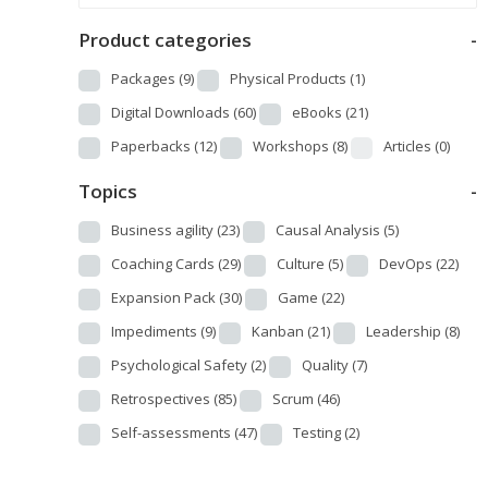
Product categories
-
Packages
(9)
Physical Products
(1)
Digital Downloads
(60)
eBooks
(21)
Paperbacks
(12)
Workshops
(8)
Articles
(0)
Topics
-
Business agility
(23)
Causal Analysis
(5)
Coaching Cards
(29)
Culture
(5)
DevOps
(22)
Expansion Pack
(30)
Game
(22)
Impediments
(9)
Kanban
(21)
Leadership
(8)
Psychological Safety
(2)
Quality
(7)
Retrospectives
(85)
Scrum
(46)
Self-assessments
(47)
Testing
(2)