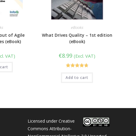
ks
eBooks
out of Agile
What Drives Quality – 1st edition
es (eBook)
(eBook)
€
8.99
cl. VAT)
(Excl. VAT)
cart
Rated
4.80
Add to cart
out of 5
Licensed under Creative
Commons Attribution-