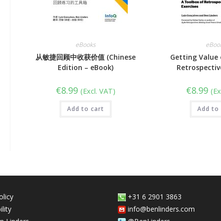
eBooks
eBoo
从敏捷回顾中收获价值 (Chinese
Getting Value 
Edition – eBook)
Retrospectiv
€
8.99
€
8.99
(Excl. VAT)
(Ex
Add to cart
Add to 
olicy
+31 6 2901 3863
lity
info@benlinders.com